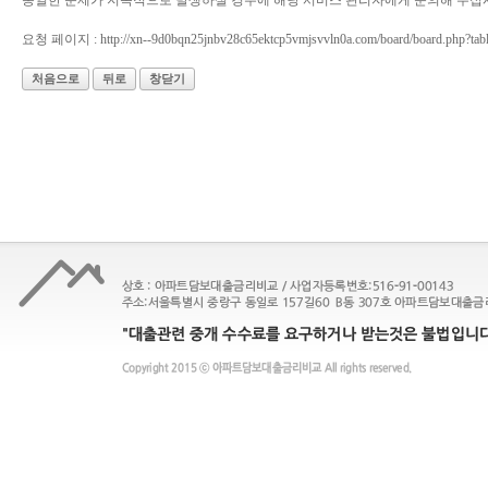
동일한 문제가 지속적으로 발생하실 경우에 해당 서비스 관리자에게 문의해 주십
요청 페이지 : http://xn--9d0bqn25jnbv28c65ektcp5vmjsvvln0a.com/board/board.php?ta
처음으로
뒤로
창닫기