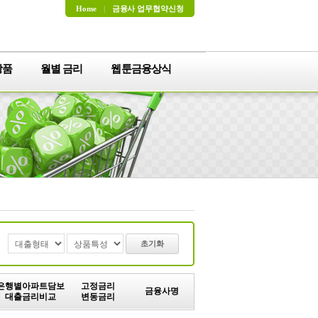
Home
|
금융사 업무협약신청
상품
월별 금리
웹툰금융상식
초기화
은행별아파트담보
고정금리
금융사명
대출금리비교
변동금리